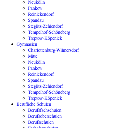
Neukölln
Pankow
Reinickendorf
Spandau
Steglitz-Zehlendorf
Tempelhof-Schöneberg
Treptow-Köpenick
Gymnasien
Charlottenburg-Wilmersdorf
Mitte
Neukölln
Pankow
Reinickendorf
Spandau
Steglitz-Zehlendorf
Tempelhof-Schöneberg
Treptow-Köpenick
Berufliche Schulen
Berufsfachschulen
Berufsoberschulen
Berufsschulen
Fachoberschulen