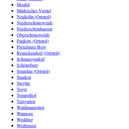
Moabit
Märkisches Viertel
Neukölln (Ortsteil)
Niederschöneweide
Niederschönhausen
Oberschöneweide
Pankow (Ortsteil)
Prenzlauer Berg
Reinickendorf (Ortsteil)
Schmargendorf
Schöneberg
Spandau (Ortsteil)
Staaken
Steglitz
Tegel
Tempelhof
Tiergarten
Waidmannslust
Wannsee
Wedding
Weißensee