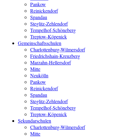
Pankow
Reinickendorf
Spandau
Steglitz-Zehlendorf
Tempelhof-Schöneberg
Treptow-Köpenick
Gemeinschaftsschulen
Charlottenburg-Wilmersdorf
Friedrichshain-Kreuzberg
Marzahn-Hellersdorf
Mitte
Neukölln
Pankow
Reinickendorf
Spandau
Steglitz-Zehlendorf
Tempelhof-Schöneberg
Treptow-Köpenick
Sekundarschulen
Charlottenburg-Wilmersdorf
Mitte