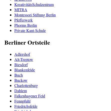
KreativitätsSchulzentrum
MITRA
Montessori Stiftung Berlin
Pfefferwerk
Phorms Berlin
Private Kant-Schule
Berliner Ortsteile
Adlershof
Alt-Treptow
Biesdorf
Blankenfelde
Buch
Buckow
Charlottenburg
Dahlem
Falkenhagener Feld
Fennpfuhl
Friedrichsfelde