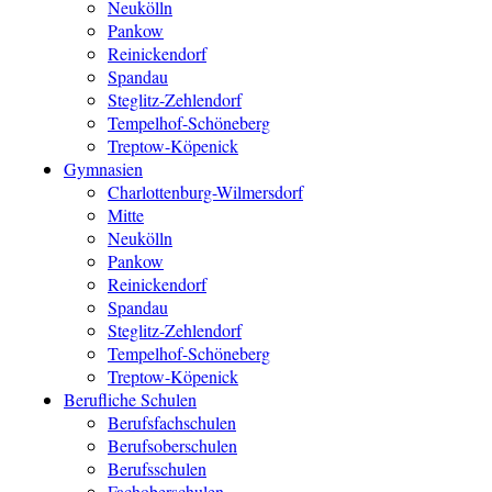
Neukölln
Pankow
Reinickendorf
Spandau
Steglitz-Zehlendorf
Tempelhof-Schöneberg
Treptow-Köpenick
Gymnasien
Charlottenburg-Wilmersdorf
Mitte
Neukölln
Pankow
Reinickendorf
Spandau
Steglitz-Zehlendorf
Tempelhof-Schöneberg
Treptow-Köpenick
Berufliche Schulen
Berufsfachschulen
Berufsoberschulen
Berufsschulen
Fachoberschulen