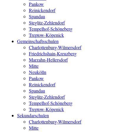
Pankow
Reinickendorf
Spandau
Steglitz-Zehlendorf
Tempelhof-Schöneberg
Treptow-Köpenick
Gemeinschaftsschulen
Charlottenburg-Wilmersdorf
Friedrichshain-Kreuzberg
Marzahn-Hellersdorf
Mitte
Neukölln
Pankow
Reinickendorf
Spandau
Steglitz-Zehlendorf
Tempelhof-Schöneberg
Treptow-Köpenick
Sekundarschulen
Charlottenburg-Wilmersdorf
Mitte