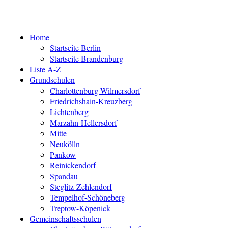
Home
Startseite Berlin
Startseite Brandenburg
Liste A-Z
Grundschulen
Charlottenburg-Wilmersdorf
Friedrichshain-Kreuzberg
Lichtenberg
Marzahn-Hellersdorf
Mitte
Neukölln
Pankow
Reinickendorf
Spandau
Steglitz-Zehlendorf
Tempelhof-Schöneberg
Treptow-Köpenick
Gemeinschaftsschulen