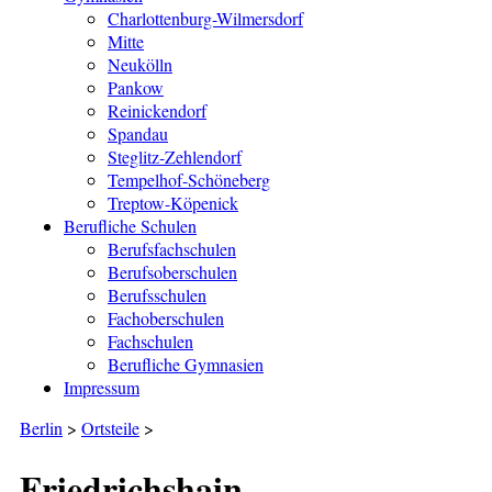
Charlottenburg-Wilmersdorf
Mitte
Neukölln
Pankow
Reinickendorf
Spandau
Steglitz-Zehlendorf
Tempelhof-Schöneberg
Treptow-Köpenick
Berufliche Schulen
Berufsfachschulen
Berufsoberschulen
Berufsschulen
Fachoberschulen
Fachschulen
Berufliche Gymnasien
Impressum
Berlin
>
Ortsteile
>
Friedrichshain