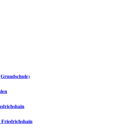
 (Grundschule)
ulen
iedrichshain
 Friedrichshain