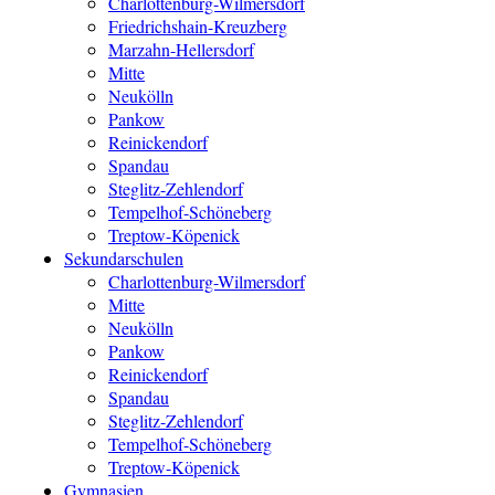
Charlottenburg-Wilmersdorf
Friedrichshain-Kreuzberg
Marzahn-Hellersdorf
Mitte
Neukölln
Pankow
Reinickendorf
Spandau
Steglitz-Zehlendorf
Tempelhof-Schöneberg
Treptow-Köpenick
Sekundarschulen
Charlottenburg-Wilmersdorf
Mitte
Neukölln
Pankow
Reinickendorf
Spandau
Steglitz-Zehlendorf
Tempelhof-Schöneberg
Treptow-Köpenick
Gymnasien