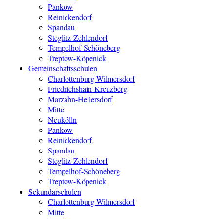
Pankow
Reinickendorf
Spandau
Steglitz-Zehlendorf
Tempelhof-Schöneberg
Treptow-Köpenick
Gemeinschaftsschulen
Charlottenburg-Wilmersdorf
Friedrichshain-Kreuzberg
Marzahn-Hellersdorf
Mitte
Neukölln
Pankow
Reinickendorf
Spandau
Steglitz-Zehlendorf
Tempelhof-Schöneberg
Treptow-Köpenick
Sekundarschulen
Charlottenburg-Wilmersdorf
Mitte