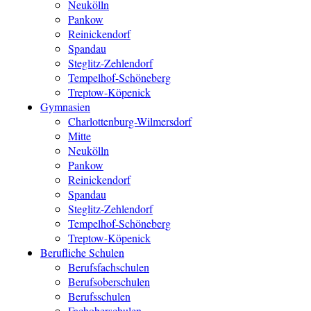
Neukölln
Pankow
Reinickendorf
Spandau
Steglitz-Zehlendorf
Tempelhof-Schöneberg
Treptow-Köpenick
Gymnasien
Charlottenburg-Wilmersdorf
Mitte
Neukölln
Pankow
Reinickendorf
Spandau
Steglitz-Zehlendorf
Tempelhof-Schöneberg
Treptow-Köpenick
Berufliche Schulen
Berufsfachschulen
Berufsoberschulen
Berufsschulen
Fachoberschulen