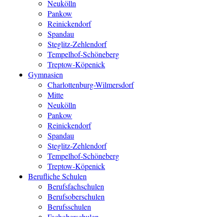
Neukölln
Pankow
Reinickendorf
Spandau
Steglitz-Zehlendorf
Tempelhof-Schöneberg
Treptow-Köpenick
Gymnasien
Charlottenburg-Wilmersdorf
Mitte
Neukölln
Pankow
Reinickendorf
Spandau
Steglitz-Zehlendorf
Tempelhof-Schöneberg
Treptow-Köpenick
Berufliche Schulen
Berufsfachschulen
Berufsoberschulen
Berufsschulen
Fachoberschulen