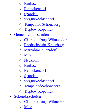
Pankow
Reinickendorf
Spandau
Steglitz-Zehlendorf
Tempelhof-Schöneberg
Treptow-Köpenick
Gemeinschaftsschulen
Charlottenburg-Wilmersdorf
Friedrichshain-Kreuzberg
Marzahn-Hellersdorf
Mitte
Neukölln
Pankow
Reinickendorf
Spandau
Steglitz-Zehlendorf
Tempelhof-Schöneberg
Treptow-Köpenick
Sekundarschulen
Charlottenburg-Wilmersdorf
Mitte