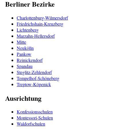
Berliner Bezirke
Charlottenburg-Wilmersdorf
Friedrichshain-Kreuzberg
Lichtenberg
Marzahn-Hellersdorf
Mitte
Neukölln
Pankow
Reinickendorf
Spandau
Steglitz-Zehlendorf
Tempelhof-Schöneberg
Treptow-Köpenick
Ausrichtung
Konfessionsschulen
Montessori-Schulen
Waldorfschulen