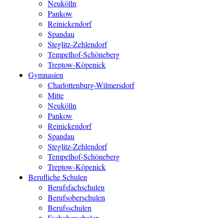
Neukölln
Pankow
Reinickendorf
Spandau
Steglitz-Zehlendorf
Tempelhof-Schöneberg
Treptow-Köpenick
Gymnasien
Charlottenburg-Wilmersdorf
Mitte
Neukölln
Pankow
Reinickendorf
Spandau
Steglitz-Zehlendorf
Tempelhof-Schöneberg
Treptow-Köpenick
Berufliche Schulen
Berufsfachschulen
Berufsoberschulen
Berufsschulen
Fachoberschulen