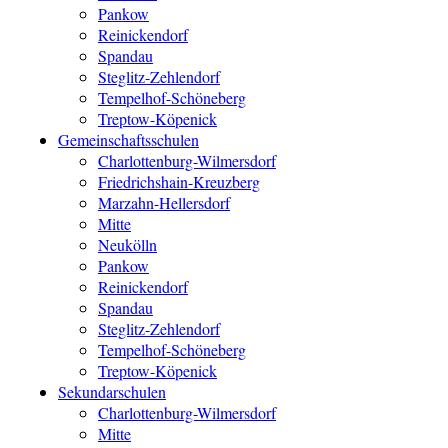
Pankow
Reinickendorf
Spandau
Steglitz-Zehlendorf
Tempelhof-Schöneberg
Treptow-Köpenick
Gemeinschaftsschulen
Charlottenburg-Wilmersdorf
Friedrichshain-Kreuzberg
Marzahn-Hellersdorf
Mitte
Neukölln
Pankow
Reinickendorf
Spandau
Steglitz-Zehlendorf
Tempelhof-Schöneberg
Treptow-Köpenick
Sekundarschulen
Charlottenburg-Wilmersdorf
Mitte