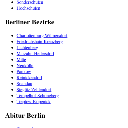
Sonderschulen
Hochschulen
Berliner Bezirke
Charlottenburg-Wilmersdorf
Friedrichshain-Kreuzberg
Lichtenberg
Marzahn-Hellersdorf
Mitte
Neukölln
Pankow
Reinickendorf
Spandau
Steglitz-Zehlendorf
Tempelhof-Schöneberg
Treptow-Köpenick
Abitur Berlin