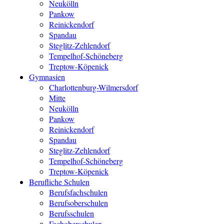
Neukölln
Pankow
Reinickendorf
Spandau
Steglitz-Zehlendorf
Tempelhof-Schöneberg
Treptow-Köpenick
Gymnasien
Charlottenburg-Wilmersdorf
Mitte
Neukölln
Pankow
Reinickendorf
Spandau
Steglitz-Zehlendorf
Tempelhof-Schöneberg
Treptow-Köpenick
Berufliche Schulen
Berufsfachschulen
Berufsoberschulen
Berufsschulen
Fachoberschulen