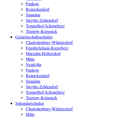
Pankow
Reinickendorf
Spandau
Steglitz-Zehlendorf
Tempelhof-Schöneberg
Treptow-Köpenick
Gemeinschaftsschulen
Charlottenburg-Wilmersdorf
Friedrichshain-Kreuzberg
Marzahn-Hellersdorf
Mitte
Neukölln
Pankow
Reinickendorf
Spandau
Steglitz-Zehlendorf
Tempelhof-Schöneberg
Treptow-Köpenick
Sekundarschulen
Charlottenburg-Wilmersdorf
Mitte