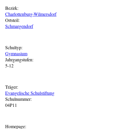
Bezirk:
Charlottenburg-Wilmersdorf
Ortsteil:
Schmargendorf
Schultyp:
Gymnasium
Jahrgangstufen:
5-12
Träger:
Evangelische Schulstiftung
Schulnummer:
04P11
Homepage: