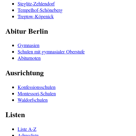
Steglitz-Zehlendorf
Tempelhof-Schöneberg
Treptow-Köpenick
Abitur Berlin
Gymnasien
Schulen mit gymnasialer Oberstufe
Abiturnoten
Ausrichtung
Konfessionsschulen
Montessori-Schulen
Waldorfschulen
Listen
Liste A-Z
Adressliste