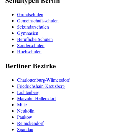
Schultypen Berlin
Grundschulen
Gemeinschaftsschulen
Sekundarschulen
Gymnasien
Berufliche Schulen
Sonderschulen
Hochschulen
Berliner Bezirke
Charlottenburg-Wilmersdorf
Friedrichshain-Kreuzberg
Lichtenberg
Marzahn-Hellersdorf
Mitte
Neukölln
Pankow
Reinickendorf
Spandau