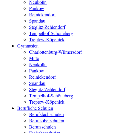
Neukölln
Pankow
Reinickendorf
Spandau
Steglitz-Zehlendorf
Tempelhof-Schöneberg
Treptow-Köpenick
Gymnasien
Charlottenburg-Wilmersdorf
Mitte
Neukölln
Pankow
Reinickendorf
Spandau
Steglitz-Zehlendorf
Tempelhof-Schöneberg
Treptow-Köpenick
Berufliche Schulen
Berufsfachschulen
Berufsoberschulen
Berufsschulen
Fachoberschulen