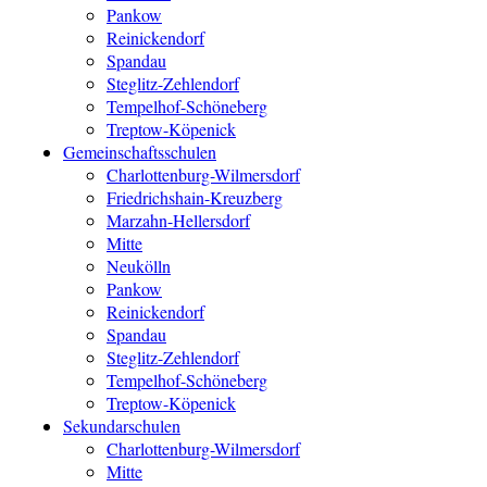
Pankow
Reinickendorf
Spandau
Steglitz-Zehlendorf
Tempelhof-Schöneberg
Treptow-Köpenick
Gemeinschaftsschulen
Charlottenburg-Wilmersdorf
Friedrichshain-Kreuzberg
Marzahn-Hellersdorf
Mitte
Neukölln
Pankow
Reinickendorf
Spandau
Steglitz-Zehlendorf
Tempelhof-Schöneberg
Treptow-Köpenick
Sekundarschulen
Charlottenburg-Wilmersdorf
Mitte