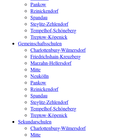
Pankow
Reinickendorf
Spandau
Steglitz-Zehlendorf
Tempelhof-Schöneberg
Treptow-Köpenick
Gemeinschaftsschulen
Charlottenburg-Wilmersdorf
Friedrichshain-Kreuzberg
Marzahn-Hellersdorf
Mitte
Neukölln
Pankow
Reinickendorf
Spandau
Steglitz-Zehlendorf
Tempelhof-Schöneberg
Treptow-Köpenick
Sekundarschulen
Charlottenburg-Wilmersdorf
Mitte