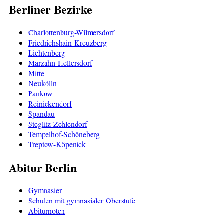
Berliner Bezirke
Charlottenburg-Wilmersdorf
Friedrichshain-Kreuzberg
Lichtenberg
Marzahn-Hellersdorf
Mitte
Neukölln
Pankow
Reinickendorf
Spandau
Steglitz-Zehlendorf
Tempelhof-Schöneberg
Treptow-Köpenick
Abitur Berlin
Gymnasien
Schulen mit gymnasialer Oberstufe
Abiturnoten