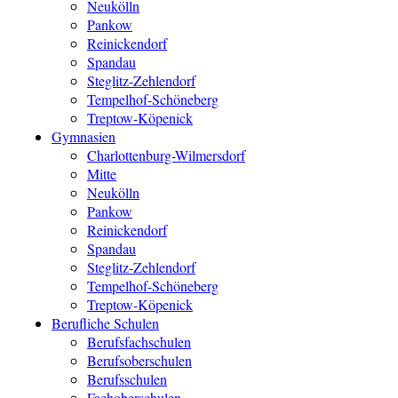
Neukölln
Pankow
Reinickendorf
Spandau
Steglitz-Zehlendorf
Tempelhof-Schöneberg
Treptow-Köpenick
Gymnasien
Charlottenburg-Wilmersdorf
Mitte
Neukölln
Pankow
Reinickendorf
Spandau
Steglitz-Zehlendorf
Tempelhof-Schöneberg
Treptow-Köpenick
Berufliche Schulen
Berufsfachschulen
Berufsoberschulen
Berufsschulen
Fachoberschulen