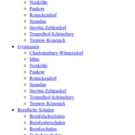
Neukölln
Pankow
Reinickendorf
Spandau
Steglitz-Zehlendorf
Tempelhof-Schöneberg
Treptow-Köpenick
Gymnasien
Charlottenburg-Wilmersdorf
Mitte
Neukölln
Pankow
Reinickendorf
Spandau
Steglitz-Zehlendorf
Tempelhof-Schöneberg
Treptow-Köpenick
Berufliche Schulen
Berufsfachschulen
Berufsoberschulen
Berufsschulen
Fachoberschulen