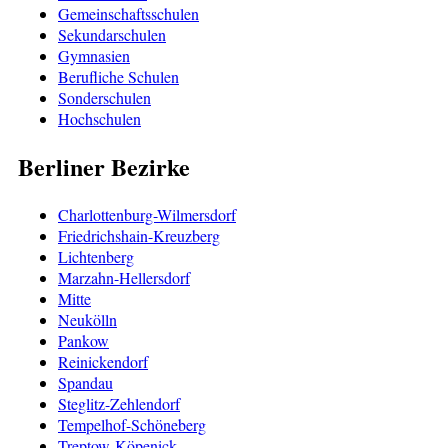
Gemeinschaftsschulen
Sekundarschulen
Gymnasien
Berufliche Schulen
Sonderschulen
Hochschulen
Berliner Bezirke
Charlottenburg-Wilmersdorf
Friedrichshain-Kreuzberg
Lichtenberg
Marzahn-Hellersdorf
Mitte
Neukölln
Pankow
Reinickendorf
Spandau
Steglitz-Zehlendorf
Tempelhof-Schöneberg
Treptow-Köpenick