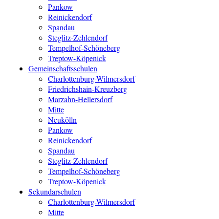
Pankow
Reinickendorf
Spandau
Steglitz-Zehlendorf
Tempelhof-Schöneberg
Treptow-Köpenick
Gemeinschaftsschulen
Charlottenburg-Wilmersdorf
Friedrichshain-Kreuzberg
Marzahn-Hellersdorf
Mitte
Neukölln
Pankow
Reinickendorf
Spandau
Steglitz-Zehlendorf
Tempelhof-Schöneberg
Treptow-Köpenick
Sekundarschulen
Charlottenburg-Wilmersdorf
Mitte