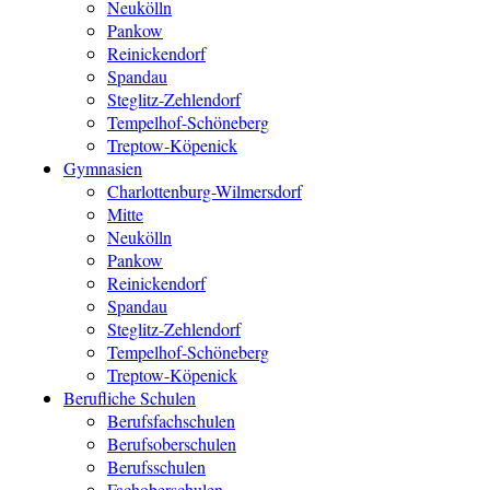
Neukölln
Pankow
Reinickendorf
Spandau
Steglitz-Zehlendorf
Tempelhof-Schöneberg
Treptow-Köpenick
Gymnasien
Charlottenburg-Wilmersdorf
Mitte
Neukölln
Pankow
Reinickendorf
Spandau
Steglitz-Zehlendorf
Tempelhof-Schöneberg
Treptow-Köpenick
Berufliche Schulen
Berufsfachschulen
Berufsoberschulen
Berufsschulen
Fachoberschulen