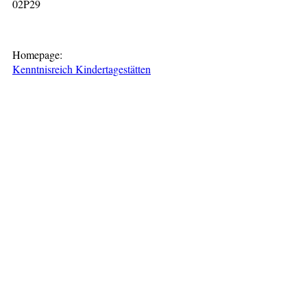
02P29
Homepage:
Kenntnisreich Kindertagestätten