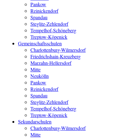
Pankow
Reinickendorf
Spandau
Steglitz-Zehlendorf
Tempelhof-Schöneberg
Treptow-Köpenick
Gemeinschaftsschulen
Charlottenburg-Wilmersdorf
Friedrichshain-Kreuzberg
Marzahn-Hellersdorf
Mitte
Neukölln
Pankow
Reinickendorf
Spandau
Steglitz-Zehlendorf
Tempelhof-Schöneberg
Treptow-Köpenick
Sekundarschulen
Charlottenburg-Wilmersdorf
Mitte