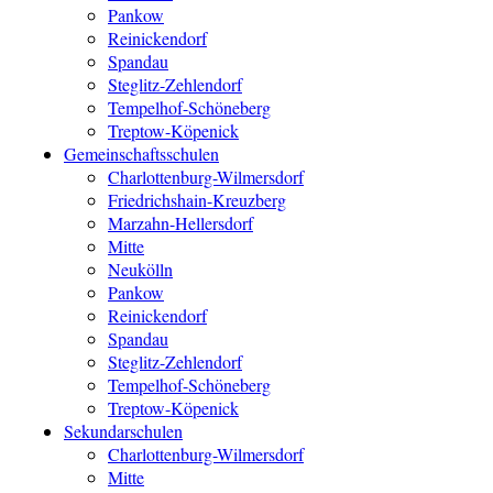
Pankow
Reinickendorf
Spandau
Steglitz-Zehlendorf
Tempelhof-Schöneberg
Treptow-Köpenick
Gemeinschaftsschulen
Charlottenburg-Wilmersdorf
Friedrichshain-Kreuzberg
Marzahn-Hellersdorf
Mitte
Neukölln
Pankow
Reinickendorf
Spandau
Steglitz-Zehlendorf
Tempelhof-Schöneberg
Treptow-Köpenick
Sekundarschulen
Charlottenburg-Wilmersdorf
Mitte