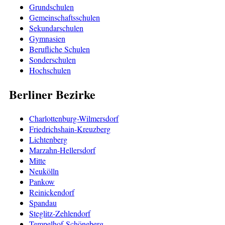
Grundschulen
Gemeinschaftsschulen
Sekundarschulen
Gymnasien
Berufliche Schulen
Sonderschulen
Hochschulen
Berliner Bezirke
Charlottenburg-Wilmersdorf
Friedrichshain-Kreuzberg
Lichtenberg
Marzahn-Hellersdorf
Mitte
Neukölln
Pankow
Reinickendorf
Spandau
Steglitz-Zehlendorf
Tempelhof-Schöneberg