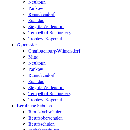
Neukölln
Pankow
Reinickendorf
Spandau
Steglitz-Zehlendorf
Tempelhof-Schöneberg
Treptow-Köpenick
Gymnasien
Charlottenburg-Wilmersdorf
Mitte
Neukölln
Pankow
Reinickendorf
Spandau
Steglitz-Zehlendorf
Tempelhof-Schöneberg
Treptow-Köpenick
Berufliche Schulen
Berufsfachschulen
Berufsoberschulen
Berufsschulen
Fachoberschulen