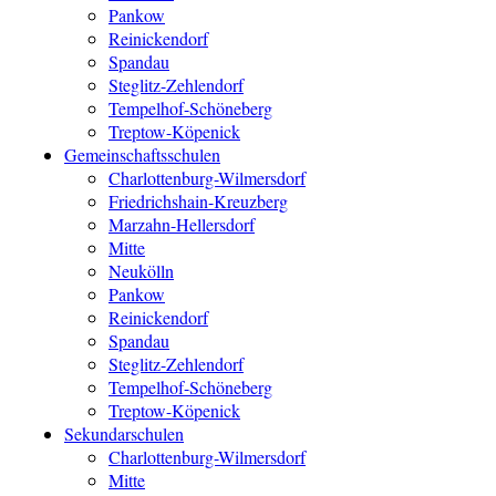
Pankow
Reinickendorf
Spandau
Steglitz-Zehlendorf
Tempelhof-Schöneberg
Treptow-Köpenick
Gemeinschaftsschulen
Charlottenburg-Wilmersdorf
Friedrichshain-Kreuzberg
Marzahn-Hellersdorf
Mitte
Neukölln
Pankow
Reinickendorf
Spandau
Steglitz-Zehlendorf
Tempelhof-Schöneberg
Treptow-Köpenick
Sekundarschulen
Charlottenburg-Wilmersdorf
Mitte