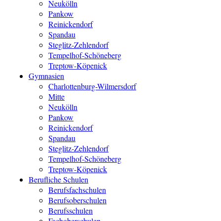
Neukölln
Pankow
Reinickendorf
Spandau
Steglitz-Zehlendorf
Tempelhof-Schöneberg
Treptow-Köpenick
Gymnasien
Charlottenburg-Wilmersdorf
Mitte
Neukölln
Pankow
Reinickendorf
Spandau
Steglitz-Zehlendorf
Tempelhof-Schöneberg
Treptow-Köpenick
Berufliche Schulen
Berufsfachschulen
Berufsoberschulen
Berufsschulen
Fachoberschulen