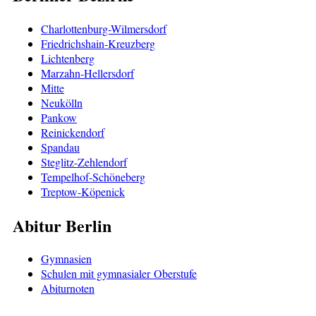
Charlottenburg-Wilmersdorf
Friedrichshain-Kreuzberg
Lichtenberg
Marzahn-Hellersdorf
Mitte
Neukölln
Pankow
Reinickendorf
Spandau
Steglitz-Zehlendorf
Tempelhof-Schöneberg
Treptow-Köpenick
Abitur Berlin
Gymnasien
Schulen mit gymnasialer Oberstufe
Abiturnoten