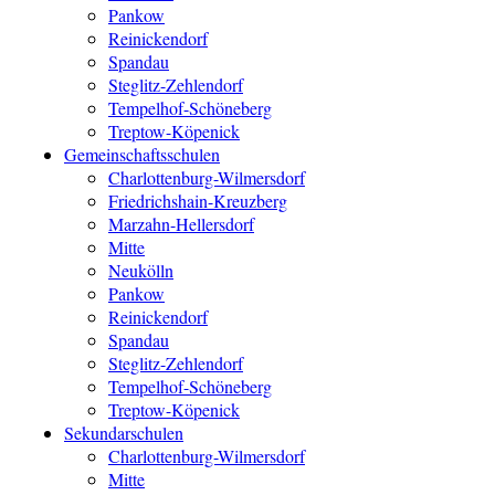
Pankow
Reinickendorf
Spandau
Steglitz-Zehlendorf
Tempelhof-Schöneberg
Treptow-Köpenick
Gemeinschaftsschulen
Charlottenburg-Wilmersdorf
Friedrichshain-Kreuzberg
Marzahn-Hellersdorf
Mitte
Neukölln
Pankow
Reinickendorf
Spandau
Steglitz-Zehlendorf
Tempelhof-Schöneberg
Treptow-Köpenick
Sekundarschulen
Charlottenburg-Wilmersdorf
Mitte