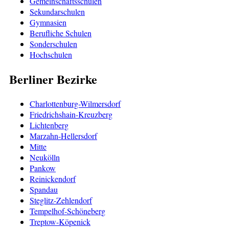
Gemeinschaftsschulen
Sekundarschulen
Gymnasien
Berufliche Schulen
Sonderschulen
Hochschulen
Berliner Bezirke
Charlottenburg-Wilmersdorf
Friedrichshain-Kreuzberg
Lichtenberg
Marzahn-Hellersdorf
Mitte
Neukölln
Pankow
Reinickendorf
Spandau
Steglitz-Zehlendorf
Tempelhof-Schöneberg
Treptow-Köpenick