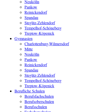
Neukölln
Pankow
Reinickendorf
Spandau
Steglitz-Zehlendorf
Tempelhof-Schöneberg
Treptow-Köpenick
Gymnasien
Charlottenburg-Wilmersdorf
Mitte
Neukölln
Pankow
Reinickendorf
Spandau
Steglitz-Zehlendorf
Tempelhof-Schöneberg
Treptow-Köpenick
Berufliche Schulen
Berufsfachschulen
Berufsoberschulen
Berufsschulen
Fachoberschulen