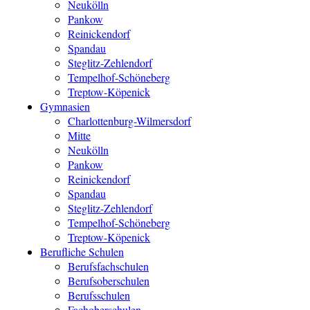
Neukölln
Pankow
Reinickendorf
Spandau
Steglitz-Zehlendorf
Tempelhof-Schöneberg
Treptow-Köpenick
Gymnasien
Charlottenburg-Wilmersdorf
Mitte
Neukölln
Pankow
Reinickendorf
Spandau
Steglitz-Zehlendorf
Tempelhof-Schöneberg
Treptow-Köpenick
Berufliche Schulen
Berufsfachschulen
Berufsoberschulen
Berufsschulen
Fachoberschulen