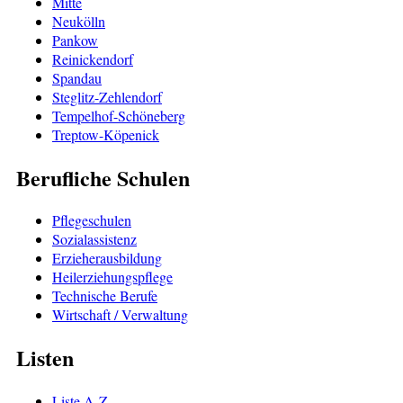
Mitte
Neukölln
Pankow
Reinickendorf
Spandau
Steglitz-Zehlendorf
Tempelhof-Schöneberg
Treptow-Köpenick
Berufliche Schulen
Pflegeschulen
Sozialassistenz
Erzieherausbildung
Heilerziehungspflege
Technische Berufe
Wirtschaft / Verwaltung
Listen
Liste A-Z