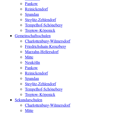
Pankow
Reinickendorf
Spandau
Steglitz-Zehlendorf
Tempelhof-Schöneberg
Treptow-Köpenick
Gemeinschaftsschulen
Charlottenburg-Wilmersdorf
Friedrichshain-Kreuzberg
Marzahn-Hellersdorf
Mitte
Neukölln
Pankow
Reinickendorf
Spandau
Steglitz-Zehlendorf
Tempelhof-Schöneberg
Treptow-Köpenick
Sekundarschulen
Charlottenburg-Wilmersdorf
Mitte