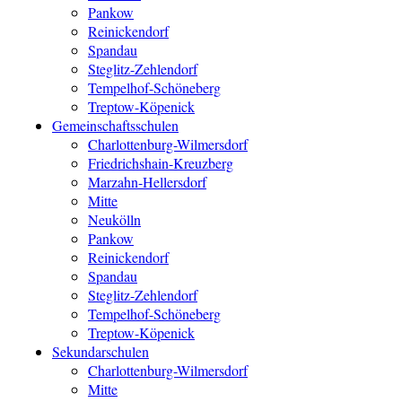
Pankow
Reinickendorf
Spandau
Steglitz-Zehlendorf
Tempelhof-Schöneberg
Treptow-Köpenick
Gemeinschaftsschulen
Charlottenburg-Wilmersdorf
Friedrichshain-Kreuzberg
Marzahn-Hellersdorf
Mitte
Neukölln
Pankow
Reinickendorf
Spandau
Steglitz-Zehlendorf
Tempelhof-Schöneberg
Treptow-Köpenick
Sekundarschulen
Charlottenburg-Wilmersdorf
Mitte