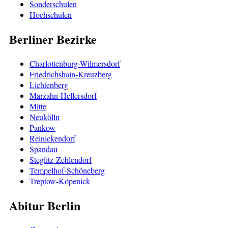
Sonderschulen
Hochschulen
Berliner Bezirke
Charlottenburg-Wilmersdorf
Friedrichshain-Kreuzberg
Lichtenberg
Marzahn-Hellersdorf
Mitte
Neukölln
Pankow
Reinickendorf
Spandau
Steglitz-Zehlendorf
Tempelhof-Schöneberg
Treptow-Köpenick
Abitur Berlin