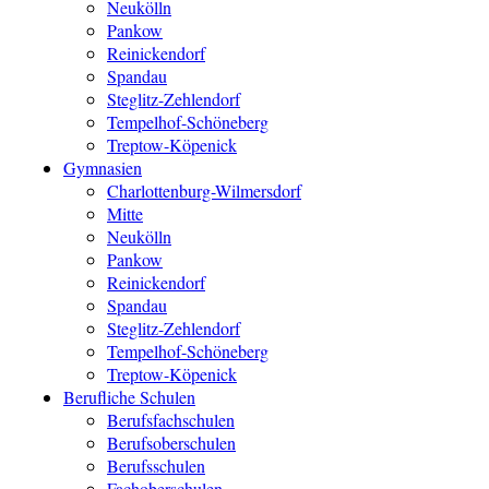
Neukölln
Pankow
Reinickendorf
Spandau
Steglitz-Zehlendorf
Tempelhof-Schöneberg
Treptow-Köpenick
Gymnasien
Charlottenburg-Wilmersdorf
Mitte
Neukölln
Pankow
Reinickendorf
Spandau
Steglitz-Zehlendorf
Tempelhof-Schöneberg
Treptow-Köpenick
Berufliche Schulen
Berufsfachschulen
Berufsoberschulen
Berufsschulen
Fachoberschulen