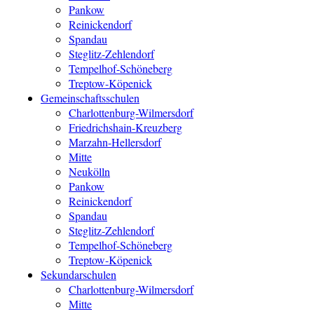
Pankow
Reinickendorf
Spandau
Steglitz-Zehlendorf
Tempelhof-Schöneberg
Treptow-Köpenick
Gemeinschaftsschulen
Charlottenburg-Wilmersdorf
Friedrichshain-Kreuzberg
Marzahn-Hellersdorf
Mitte
Neukölln
Pankow
Reinickendorf
Spandau
Steglitz-Zehlendorf
Tempelhof-Schöneberg
Treptow-Köpenick
Sekundarschulen
Charlottenburg-Wilmersdorf
Mitte