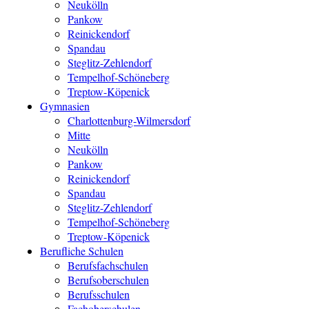
Neukölln
Pankow
Reinickendorf
Spandau
Steglitz-Zehlendorf
Tempelhof-Schöneberg
Treptow-Köpenick
Gymnasien
Charlottenburg-Wilmersdorf
Mitte
Neukölln
Pankow
Reinickendorf
Spandau
Steglitz-Zehlendorf
Tempelhof-Schöneberg
Treptow-Köpenick
Berufliche Schulen
Berufsfachschulen
Berufsoberschulen
Berufsschulen
Fachoberschulen