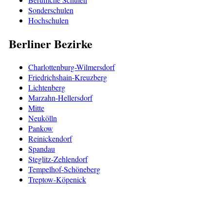
Sonderschulen
Hochschulen
Berliner Bezirke
Charlottenburg-Wilmersdorf
Friedrichshain-Kreuzberg
Lichtenberg
Marzahn-Hellersdorf
Mitte
Neukölln
Pankow
Reinickendorf
Spandau
Steglitz-Zehlendorf
Tempelhof-Schöneberg
Treptow-Köpenick