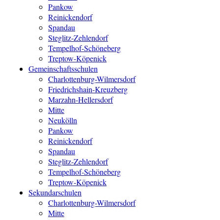
Pankow
Reinickendorf
Spandau
Steglitz-Zehlendorf
Tempelhof-Schöneberg
Treptow-Köpenick
Gemeinschaftsschulen
Charlottenburg-Wilmersdorf
Friedrichshain-Kreuzberg
Marzahn-Hellersdorf
Mitte
Neukölln
Pankow
Reinickendorf
Spandau
Steglitz-Zehlendorf
Tempelhof-Schöneberg
Treptow-Köpenick
Sekundarschulen
Charlottenburg-Wilmersdorf
Mitte