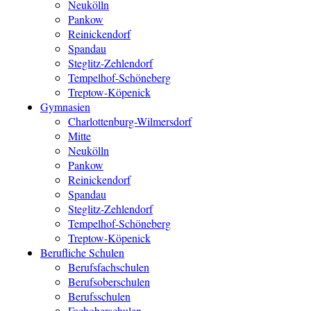
Neukölln
Pankow
Reinickendorf
Spandau
Steglitz-Zehlendorf
Tempelhof-Schöneberg
Treptow-Köpenick
Gymnasien
Charlottenburg-Wilmersdorf
Mitte
Neukölln
Pankow
Reinickendorf
Spandau
Steglitz-Zehlendorf
Tempelhof-Schöneberg
Treptow-Köpenick
Berufliche Schulen
Berufsfachschulen
Berufsoberschulen
Berufsschulen
Fachoberschulen