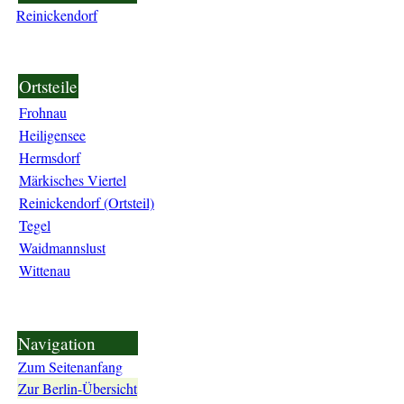
Reinickendorf
Ortsteile
Frohnau
Heiligensee
Hermsdorf
Märkisches Viertel
Reinickendorf (Ortsteil)
Tegel
Waidmannslust
Wittenau
Navigation
Zum Seitenanfang
Zur Berlin-Übersicht