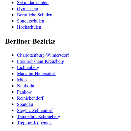
Sekundarschulen
Gymnasien
Berufliche Schulen
Sonderschulen
Hochschulen
Berliner Bezirke
Charlottenburg-Wilmersdorf
Friedrichshain-Kreuzberg
Lichtenberg
Marzahn-Hellersdorf
Mitte
Neukölln
Pankow
Reinickendorf
Spandau
Steglitz-Zehlendorf
Tempelhof-Schöneberg
Treptow-Köpenick