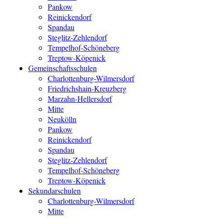
Pankow
Reinickendorf
Spandau
Steglitz-Zehlendorf
Tempelhof-Schöneberg
Treptow-Köpenick
Gemeinschaftsschulen
Charlottenburg-Wilmersdorf
Friedrichshain-Kreuzberg
Marzahn-Hellersdorf
Mitte
Neukölln
Pankow
Reinickendorf
Spandau
Steglitz-Zehlendorf
Tempelhof-Schöneberg
Treptow-Köpenick
Sekundarschulen
Charlottenburg-Wilmersdorf
Mitte