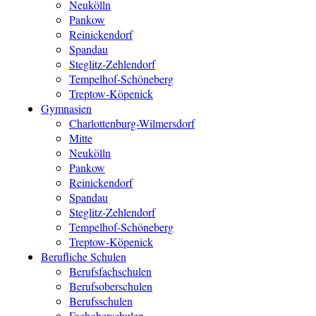
Neukölln
Pankow
Reinickendorf
Spandau
Steglitz-Zehlendorf
Tempelhof-Schöneberg
Treptow-Köpenick
Gymnasien
Charlottenburg-Wilmersdorf
Mitte
Neukölln
Pankow
Reinickendorf
Spandau
Steglitz-Zehlendorf
Tempelhof-Schöneberg
Treptow-Köpenick
Berufliche Schulen
Berufsfachschulen
Berufsoberschulen
Berufsschulen
Fachoberschulen