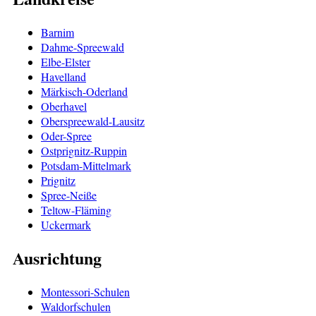
Barnim
Dahme-Spreewald
Elbe-Elster
Havelland
Märkisch-Oderland
Oberhavel
Oberspreewald-Lausitz
Oder-Spree
Ostprignitz-Ruppin
Potsdam-Mittelmark
Prignitz
Spree-Neiße
Teltow-Fläming
Uckermark
Ausrichtung
Montessori-Schulen
Waldorfschulen