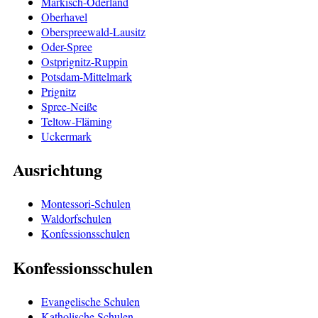
Märkisch-Oderland
Oberhavel
Oberspreewald-Lausitz
Oder-Spree
Ostprignitz-Ruppin
Potsdam-Mittelmark
Prignitz
Spree-Neiße
Teltow-Fläming
Uckermark
Ausrichtung
Montessori-Schulen
Waldorfschulen
Konfessionsschulen
Konfessionsschulen
Evangelische Schulen
Katholische Schulen