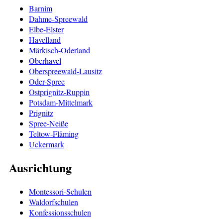
Barnim
Dahme-Spreewald
Elbe-Elster
Havelland
Märkisch-Oderland
Oberhavel
Oberspreewald-Lausitz
Oder-Spree
Ostprignitz-Ruppin
Potsdam-Mittelmark
Prignitz
Spree-Neiße
Teltow-Fläming
Uckermark
Ausrichtung
Montessori-Schulen
Waldorfschulen
Konfessionsschulen