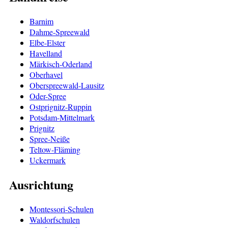
Barnim
Dahme-Spreewald
Elbe-Elster
Havelland
Märkisch-Oderland
Oberhavel
Oberspreewald-Lausitz
Oder-Spree
Ostprignitz-Ruppin
Potsdam-Mittelmark
Prignitz
Spree-Neiße
Teltow-Fläming
Uckermark
Ausrichtung
Montessori-Schulen
Waldorfschulen